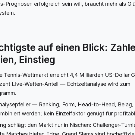
s-Prognosen erfolgreich sein will, braucht mehr als Glü
ystem.
htigste auf einen Blick: Zahle
ien, Einstieg
e Tennis-Wettmarkt erreicht 4,4 Milliarden US-Dollar 
zent Live-Wetten-Anteil — Echtzeitanalyse wird zum
ogramm.
nalysepfeiler — Ranking, Form, Head-to-Head, Belag,
biniert werden; kein Einzelfaktor genügt für profita
ing schlägt den Markt nur in Nischen: Challenger-Turni
e Matches bieten Edge, Grand Slams sind hocheffizien