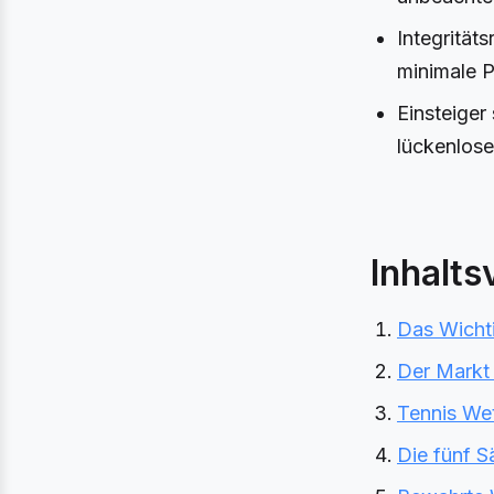
Integrität
minimale P
Einsteiger
lückenlose
Inhalts
Das Wichti
Der Markt 
Tennis Wet
Die fünf S