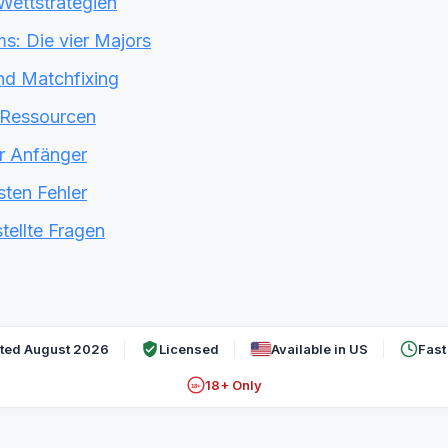
Wettstrategien
s: Die vier Majors
und Matchfixing
 Ressourcen
ür Anfänger
sten Fehler
tellte Fragen
ted August 2026
Licensed
Available in US
Fast
18+ Only
18+