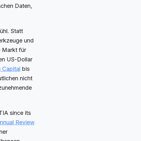
ischen Daten,
hl. Statt
Werkzeuge und
 Markt für
den US-Dollar
 Capital
bis
tlichen nicht
e zunehmende
IA since its
Annual Review
ner