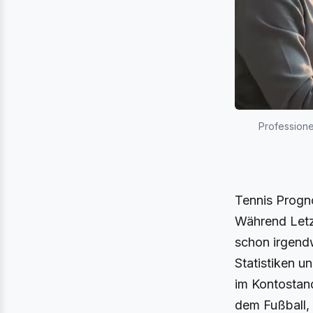
Professione
Tennis Progno
Während Letzt
schon irgendw
Statistiken u
im Kontostand
dem Fußball, 