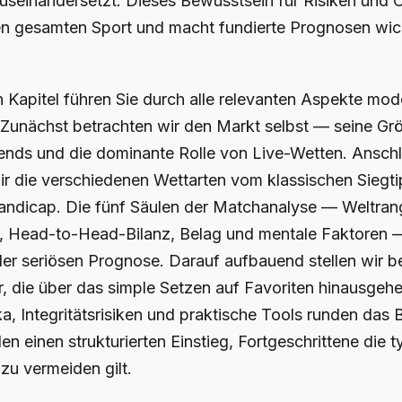
useinandersetzt. Dieses Bewusstsein für Risiken und
en gesamten Sport und macht fundierte Prognosen wic
 Kapitel führen Sie durch alle relevanten Aspekte mod
 Zunächst betrachten wir den Markt selbst — seine Gr
nds und die dominante Rolle von Live-Wetten. Ansch
ir die verschiedenen Wettarten vom klassischen Siegt
ndicap. Die fünf Säulen der Matchanalyse — Weltrang
m, Head-to-Head-Bilanz, Belag und mentale Faktoren 
der seriösen Prognose. Darauf aufbauend stellen wir 
r, die über das simple Setzen auf Favoriten hinausgeh
a, Integritätsrisiken und praktische Tools runden das B
en einen strukturierten Einstieg, Fortgeschrittene die 
 zu vermeiden gilt.