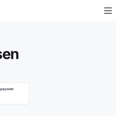
sen
 payouts