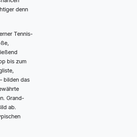
 Chancen
htiger denn
erner Tennis-
öße,
ließend
ipp bis zum
liste,
— bilden das
bewährte
en. Grand-
ild ab.
typischen