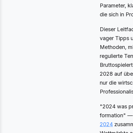
Parameter, kl
die sich in P
Dieser Leitfa
vager Tipps u
Methoden, mit
regulierte Te
Bruttospieler
2028 auf über
nur die wirt
Professionali
"2024 was pro
formation" — 
2024
zusammen