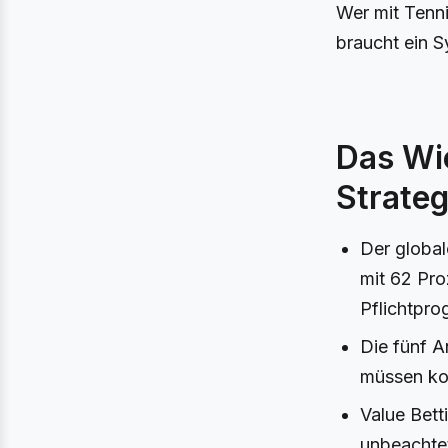
Wer mit Tenni
braucht ein S
Das Wic
Strateg
Der global
mit 62 Pro
Pflichtpr
Die fünf A
müssen kom
Value Bett
unbeachtet