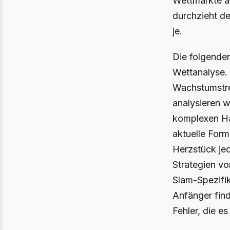
Wettmärkte a
durchzieht d
je.
Die folgenden
Wettanalyse.
Wachstumstre
analysieren w
komplexen Ha
aktuelle For
Herzstück je
Strategien vo
Slam-Spezifik
Anfänger find
Fehler, die es