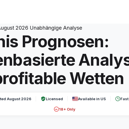
ugust 2026
Unabhängige Analyse
nis Prognosen:
enbasierte Analy
profitable Wetten
ted August 2026
Licensed
Available in US
Fast
18+ Only
18+