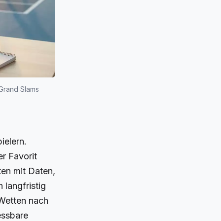
 Grand Slams
ielern.
r Favorit
ten mit Daten,
 langfristig
 Wetten nach
essbare