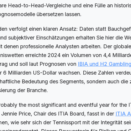
are Head-to-Head-Vergleiche und eine Fülle an histor
rognosemodelle übersetzen lassen.
den verfolgt einen klaren Ansatz: Daten statt Bauchgefü
nd subjektiver Einschätzungen erhalten Sie hier die 
 denen professionelle Analysten arbeiten. Der globale
nniswetten erreichte 2024 ein Volumen von 4,4 Milliar
trag und soll laut Prognosen von
IBIA und H2 Gambling
 6 Milliarden US-Dollar wachsen. Diese Zahlen verdeu
schaftliche Bedeutung des Segments, sondern auch di
sierung der Branche.
bably the most significant and eventful year for the IT
Jennie Price, Chair des ITIA Board, fasst in der
ITIA 
, wie sehr sich der Tennissport mit der Integrität sei