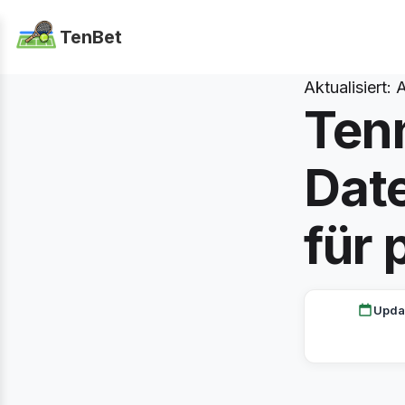
TenBet
Aktualisiert:
A
Ten
Dat
für 
Upda