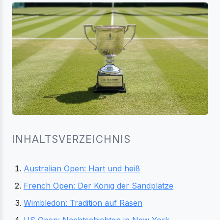
INHALTSVERZEICHNIS
Australian Open: Hart und heiß
French Open: Der König der Sandplätze
Wimbledon: Tradition auf Rasen
US Open: Nachtschichten in New York