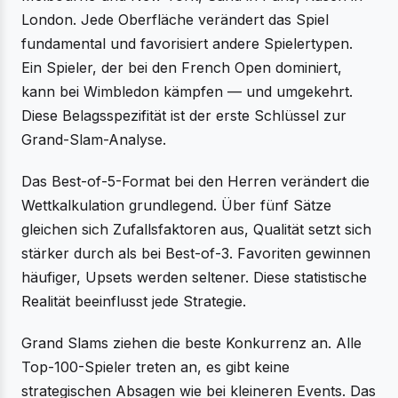
London. Jede Oberfläche verändert das Spiel
fundamental und favorisiert andere Spielertypen.
Ein Spieler, der bei den French Open dominiert,
kann bei Wimbledon kämpfen — und umgekehrt.
Diese Belagsspezifität ist der erste Schlüssel zur
Grand-Slam-Analyse.
Das Best-of-5-Format bei den Herren verändert die
Wettkalkulation grundlegend. Über fünf Sätze
gleichen sich Zufallsfaktoren aus, Qualität setzt sich
stärker durch als bei Best-of-3. Favoriten gewinnen
häufiger, Upsets werden seltener. Diese statistische
Realität beeinflusst jede Strategie.
Grand Slams ziehen die beste Konkurrenz an. Alle
Top-100-Spieler treten an, es gibt keine
strategischen Absagen wie bei kleineren Events. Das