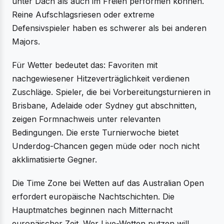
unter Dach als auch im Freien performen können.
Reine Aufschlagsriesen oder extreme
Defensivspieler haben es schwerer als bei anderen
Majors.
Für Wetter bedeutet das: Favoriten mit
nachgewiesener Hitzeverträglichkeit verdienen
Zuschläge. Spieler, die bei Vorbereitungsturnieren in
Brisbane, Adelaide oder Sydney gut abschnitten,
zeigen Formnachweis unter relevanten
Bedingungen. Die erste Turnierwoche bietet
Underdog-Chancen gegen müde oder noch nicht
akklimatisierte Gegner.
Die Time Zone bei Wetten auf das Australian Open
erfordert europäische Nachtschichten. Die
Hauptmatches beginnen nach Mitternacht
europäischer Zeit. Wer Live-Wetten nutzen will,