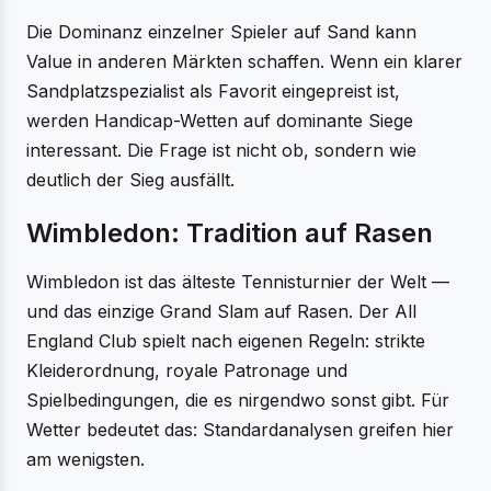
Die Dominanz einzelner Spieler auf Sand kann
Value in anderen Märkten schaffen. Wenn ein klarer
Sandplatzspezialist als Favorit eingepreist ist,
werden Handicap-Wetten auf dominante Siege
interessant. Die Frage ist nicht ob, sondern wie
deutlich der Sieg ausfällt.
Wimbledon: Tradition auf Rasen
Wimbledon ist das älteste Tennisturnier der Welt —
und das einzige Grand Slam auf Rasen. Der All
England Club spielt nach eigenen Regeln: strikte
Kleiderordnung, royale Patronage und
Spielbedingungen, die es nirgendwo sonst gibt. Für
Wetter bedeutet das: Standardanalysen greifen hier
am wenigsten.