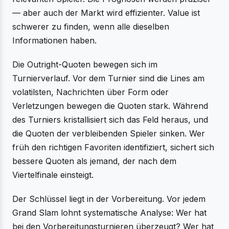
— aber auch der Markt wird effizienter. Value ist
schwerer zu finden, wenn alle dieselben
Informationen haben.
Die Outright-Quoten bewegen sich im
Turnierverlauf. Vor dem Turnier sind die Lines am
volatilsten, Nachrichten über Form oder
Verletzungen bewegen die Quoten stark. Während
des Turniers kristallisiert sich das Feld heraus, und
die Quoten der verbleibenden Spieler sinken. Wer
früh den richtigen Favoriten identifiziert, sichert sich
bessere Quoten als jemand, der nach dem
Viertelfinale einsteigt.
Der Schlüssel liegt in der Vorbereitung. Vor jedem
Grand Slam lohnt systematische Analyse: Wer hat
bei den Vorbereitungsturnieren überzeugt? Wer hat