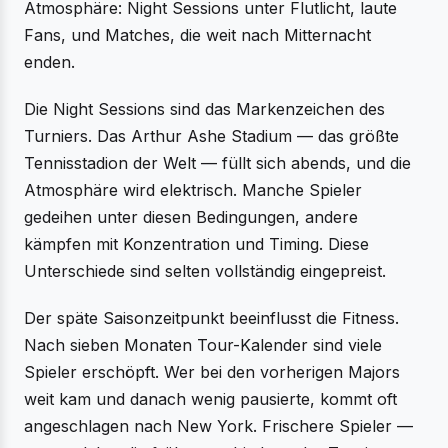
Atmosphäre: Night Sessions unter Flutlicht, laute
Fans, und Matches, die weit nach Mitternacht
enden.
Die Night Sessions sind das Markenzeichen des
Turniers. Das Arthur Ashe Stadium — das größte
Tennisstadion der Welt — füllt sich abends, und die
Atmosphäre wird elektrisch. Manche Spieler
gedeihen unter diesen Bedingungen, andere
kämpfen mit Konzentration und Timing. Diese
Unterschiede sind selten vollständig eingepreist.
Der späte Saisonzeitpunkt beeinflusst die Fitness.
Nach sieben Monaten Tour-Kalender sind viele
Spieler erschöpft. Wer bei den vorherigen Majors
weit kam und danach wenig pausierte, kommt oft
angeschlagen nach New York. Frischere Spieler —