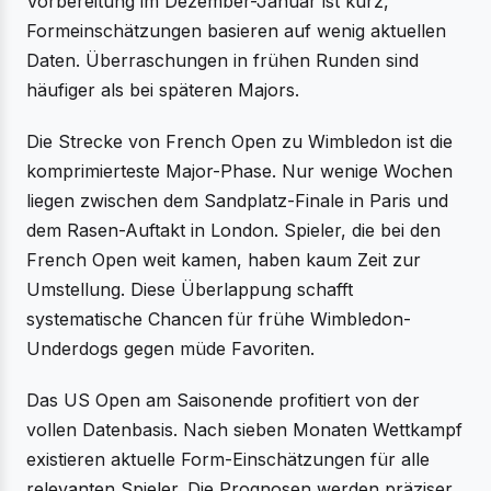
Vorbereitung im Dezember-Januar ist kurz,
Formeinschätzungen basieren auf wenig aktuellen
Daten. Überraschungen in frühen Runden sind
häufiger als bei späteren Majors.
Die Strecke von French Open zu Wimbledon ist die
komprimierteste Major-Phase. Nur wenige Wochen
liegen zwischen dem Sandplatz-Finale in Paris und
dem Rasen-Auftakt in London. Spieler, die bei den
French Open weit kamen, haben kaum Zeit zur
Umstellung. Diese Überlappung schafft
systematische Chancen für frühe Wimbledon-
Underdogs gegen müde Favoriten.
Das US Open am Saisonende profitiert von der
vollen Datenbasis. Nach sieben Monaten Wettkampf
existieren aktuelle Form-Einschätzungen für alle
relevanten Spieler. Die Prognosen werden präziser