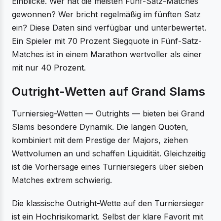
Einblicke. Wer hat die meisten Fünf-Satz-Matches
gewonnen? Wer bricht regelmäßig im fünften Satz
ein? Diese Daten sind verfügbar und unterbewertet.
Ein Spieler mit 70 Prozent Siegquote in Fünf-Satz-
Matches ist in einem Marathon wertvoller als einer
mit nur 40 Prozent.
Outright-Wetten auf Grand Slams
Turniersieg-Wetten — Outrights — bieten bei Grand
Slams besondere Dynamik. Die langen Quoten,
kombiniert mit dem Prestige der Majors, ziehen
Wettvolumen an und schaffen Liquidität. Gleichzeitig
ist die Vorhersage eines Turniersiegers über sieben
Matches extrem schwierig.
Die klassische Outright-Wette auf den Turniersieger
ist ein Hochrisikomarkt. Selbst der klare Favorit mit