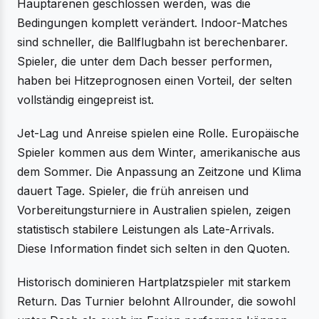
Hauptarenen geschlossen werden, was die
Bedingungen komplett verändert. Indoor-Matches
sind schneller, die Ballflugbahn ist berechenbarer.
Spieler, die unter dem Dach besser performen,
haben bei Hitzeprognosen einen Vorteil, der selten
vollständig eingepreist ist.
Jet-Lag und Anreise spielen eine Rolle. Europäische
Spieler kommen aus dem Winter, amerikanische aus
dem Sommer. Die Anpassung an Zeitzone und Klima
dauert Tage. Spieler, die früh anreisen und
Vorbereitungsturniere in Australien spielen, zeigen
statistisch stabilere Leistungen als Late-Arrivals.
Diese Information findet sich selten in den Quoten.
Historisch dominieren Hartplatzspieler mit starkem
Return. Das Turnier belohnt Allrounder, die sowohl