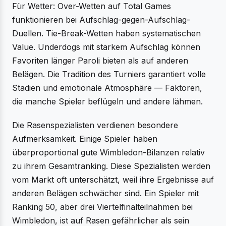
Für Wetter: Over-Wetten auf Total Games
funktionieren bei Aufschlag-gegen-Aufschlag-
Duellen. Tie-Break-Wetten haben systematischen
Value. Underdogs mit starkem Aufschlag können
Favoriten länger Paroli bieten als auf anderen
Belägen. Die Tradition des Turniers garantiert volle
Stadien und emotionale Atmosphäre — Faktoren,
die manche Spieler beflügeln und andere lähmen.
Die Rasenspezialisten verdienen besondere
Aufmerksamkeit. Einige Spieler haben
überproportional gute Wimbledon-Bilanzen relativ
zu ihrem Gesamtranking. Diese Spezialisten werden
vom Markt oft unterschätzt, weil ihre Ergebnisse auf
anderen Belägen schwächer sind. Ein Spieler mit
Ranking 50, aber drei Viertelfinalteilnahmen bei
Wimbledon, ist auf Rasen gefährlicher als sein