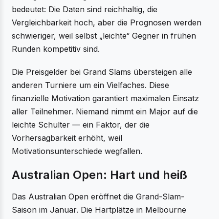
bedeutet: Die Daten sind reichhaltig, die
Vergleichbarkeit hoch, aber die Prognosen werden
schwieriger, weil selbst „leichte“ Gegner in frühen
Runden kompetitiv sind.
Die Preisgelder bei Grand Slams übersteigen alle
anderen Turniere um ein Vielfaches. Diese
finanzielle Motivation garantiert maximalen Einsatz
aller Teilnehmer. Niemand nimmt ein Major auf die
leichte Schulter — ein Faktor, der die
Vorhersagbarkeit erhöht, weil
Motivationsunterschiede wegfallen.
Australian Open: Hart und heiß
Das Australian Open eröffnet die Grand-Slam-
Saison im Januar. Die Hartplätze in Melbourne