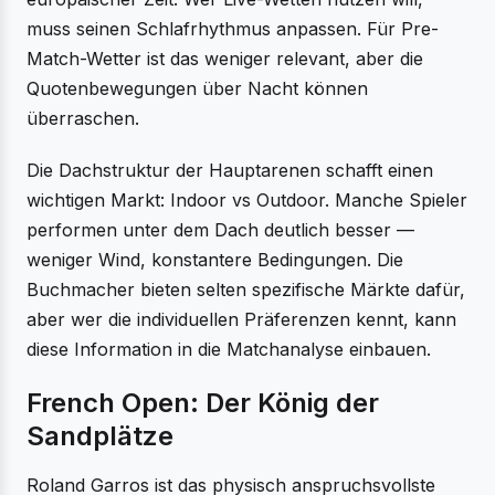
muss seinen Schlafrhythmus anpassen. Für Pre-
Match-Wetter ist das weniger relevant, aber die
Quotenbewegungen über Nacht können
überraschen.
Die Dachstruktur der Hauptarenen schafft einen
wichtigen Markt: Indoor vs Outdoor. Manche Spieler
performen unter dem Dach deutlich besser —
weniger Wind, konstantere Bedingungen. Die
Buchmacher bieten selten spezifische Märkte dafür,
aber wer die individuellen Präferenzen kennt, kann
diese Information in die Matchanalyse einbauen.
French Open: Der König der
Sandplätze
Roland Garros ist das physisch anspruchsvollste