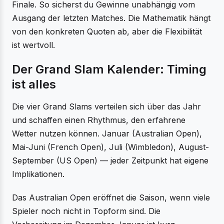
Finale. So sicherst du Gewinne unabhängig vom
Ausgang der letzten Matches. Die Mathematik hängt
von den konkreten Quoten ab, aber die Flexibilität
ist wertvoll.
Der Grand Slam Kalender: Timing
ist alles
Die vier Grand Slams verteilen sich über das Jahr
und schaffen einen Rhythmus, den erfahrene
Wetter nutzen können. Januar (Australian Open),
Mai-Juni (French Open), Juli (Wimbledon), August-
September (US Open) — jeder Zeitpunkt hat eigene
Implikationen.
Das Australian Open eröffnet die Saison, wenn viele
Spieler noch nicht in Topform sind. Die