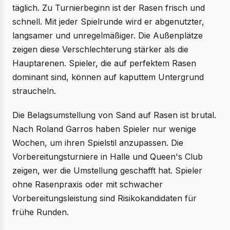
täglich. Zu Turnierbeginn ist der Rasen frisch und
schnell. Mit jeder Spielrunde wird er abgenutzter,
langsamer und unregelmäßiger. Die Außenplätze
zeigen diese Verschlechterung stärker als die
Hauptarenen. Spieler, die auf perfektem Rasen
dominant sind, können auf kaputtem Untergrund
straucheln.
Die Belagsumstellung von Sand auf Rasen ist brutal.
Nach Roland Garros haben Spieler nur wenige
Wochen, um ihren Spielstil anzupassen. Die
Vorbereitungsturniere in Halle und Queen's Club
zeigen, wer die Umstellung geschafft hat. Spieler
ohne Rasenpraxis oder mit schwacher
Vorbereitungsleistung sind Risikokandidaten für
frühe Runden.