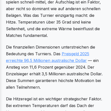
spielen schnell-mittel, der Aufschlag ist ein Faktor,
aber nicht so dominant wie auf anderen schnellen
Belägen. Was das Turnier einzigartig macht: die
Hitze. Temperaturen über 35 Grad sind keine
Seltenheit, und die extreme Wärme beeinflusst die
Matches fundamental.
Die finanziellen Dimensionen unterstreichen die
Bedeutung des Turniers. Das
Preisgeld 2025
erreichte 96,5 Millionen australische Dollar
— ein
Anstieg von 11,6 Prozent gegenüber 2024. Der
Einzelsieger erhält 3,5 Millionen australische Dollar.
Diese Summen garantieren höchste Motivation bei
allen Teilnehmern.
Die Hitzeregel ist ein wichtiger strategischer Faktor.
Bei extremen Temperaturen darf das Dach der