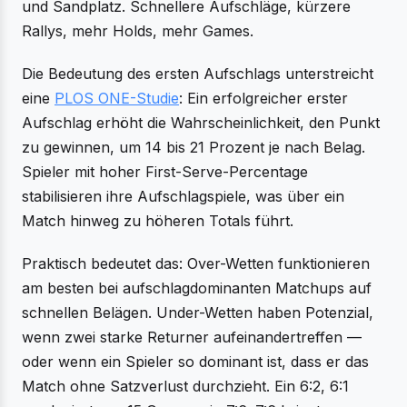
und Sandplatz. Schnellere Aufschläge, kürzere
Rallys, mehr Holds, mehr Games.
Die Bedeutung des ersten Aufschlags unterstreicht
eine
PLOS ONE-Studie
: Ein erfolgreicher erster
Aufschlag erhöht die Wahrscheinlichkeit, den Punkt
zu gewinnen, um 14 bis 21 Prozent je nach Belag.
Spieler mit hoher First-Serve-Percentage
stabilisieren ihre Aufschlagspiele, was über ein
Match hinweg zu höheren Totals führt.
Praktisch bedeutet das: Over-Wetten funktionieren
am besten bei aufschlagdominanten Matchups auf
schnellen Belägen. Under-Wetten haben Potenzial,
wenn zwei starke Returner aufeinandertreffen —
oder wenn ein Spieler so dominant ist, dass er das
Match ohne Satzverlust durchzieht. Ein 6:2, 6:1