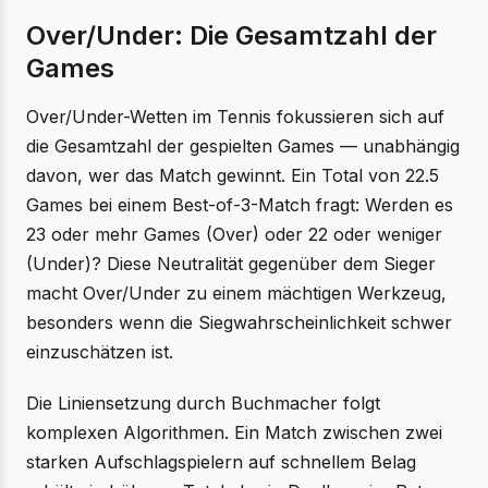
Over/Under: Die Gesamtzahl der
Games
Over/Under-Wetten im Tennis fokussieren sich auf
die Gesamtzahl der gespielten Games — unabhängig
davon, wer das Match gewinnt. Ein Total von 22.5
Games bei einem Best-of-3-Match fragt: Werden es
23 oder mehr Games (Over) oder 22 oder weniger
(Under)? Diese Neutralität gegenüber dem Sieger
macht Over/Under zu einem mächtigen Werkzeug,
besonders wenn die Siegwahrscheinlichkeit schwer
einzuschätzen ist.
Die Liniensetzung durch Buchmacher folgt
komplexen Algorithmen. Ein Match zwischen zwei
starken Aufschlagspielern auf schnellem Belag