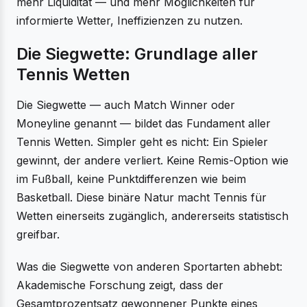
mehr Liquidität — und mehr Möglichkeiten für
informierte Wetter, Ineffizienzen zu nutzen.
Die Siegwette: Grundlage aller
Tennis Wetten
Die Siegwette — auch Match Winner oder
Moneyline genannt — bildet das Fundament aller
Tennis Wetten. Simpler geht es nicht: Ein Spieler
gewinnt, der andere verliert. Keine Remis-Option wie
im Fußball, keine Punktdifferenzen wie beim
Basketball. Diese binäre Natur macht Tennis für
Wetten einerseits zugänglich, andererseits statistisch
greifbar.
Was die Siegwette von anderen Sportarten abhebt:
Akademische Forschung zeigt, dass der
Gesamtprozentsatz gewonnener Punkte eines