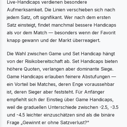
Live-Handicaps verdienen besondere
Aufmerksamkeit. Die Linien verschieben sich nach
jedem Satz, oft signifikant. Wer nach dem ersten
Satz einsteigt, findet manchmal bessere Handicaps
als vor dem Match — besonders wenn der Favorit
knapp gewann und der Markt überreagiert.
Die Wahl zwischen Game und Set Handicap hängt
von der Risikobereitschaft ab. Set Handicaps bieten
höhere Quoten, verlangen aber dominante Siege.
Game Handicaps erlauben feinere Abstufungen —
ein Vorteil bei Matches, deren Enge voraussehbar
ist, deren Sieger aber feststeht. Für Anfänger
empfiehlt sich der Einstieg über Game Handicaps,
weil die graduellen Unterschiede zwischen -2.5, -3.5
und -4.5 leichter einzuschätzen sind als die binäre
Frage „Gewinnt er ohne Satzverlust?“