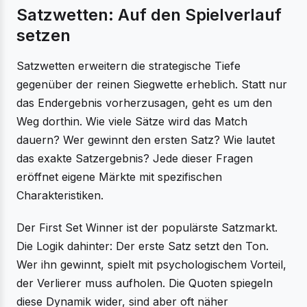
Satzwetten: Auf den Spielverlauf
setzen
Satzwetten erweitern die strategische Tiefe
gegenüber der reinen Siegwette erheblich. Statt nur
das Endergebnis vorherzusagen, geht es um den
Weg dorthin. Wie viele Sätze wird das Match
dauern? Wer gewinnt den ersten Satz? Wie lautet
das exakte Satzergebnis? Jede dieser Fragen
eröffnet eigene Märkte mit spezifischen
Charakteristiken.
Der First Set Winner ist der populärste Satzmarkt.
Die Logik dahinter: Der erste Satz setzt den Ton.
Wer ihn gewinnt, spielt mit psychologischem Vorteil,
der Verlierer muss aufholen. Die Quoten spiegeln
diese Dynamik wider, sind aber oft näher