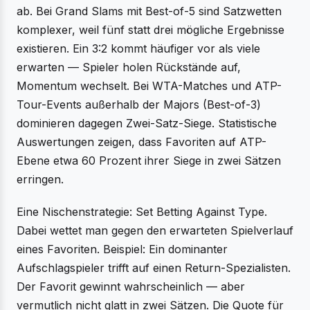
ab. Bei Grand Slams mit Best-of-5 sind Satzwetten
komplexer, weil fünf statt drei mögliche Ergebnisse
existieren. Ein 3:2 kommt häufiger vor als viele
erwarten — Spieler holen Rückstände auf,
Momentum wechselt. Bei WTA-Matches und ATP-
Tour-Events außerhalb der Majors (Best-of-3)
dominieren dagegen Zwei-Satz-Siege. Statistische
Auswertungen zeigen, dass Favoriten auf ATP-
Ebene etwa 60 Prozent ihrer Siege in zwei Sätzen
erringen.
Eine Nischenstrategie: Set Betting Against Type.
Dabei wettet man gegen den erwarteten Spielverlauf
eines Favoriten. Beispiel: Ein dominanter
Aufschlagspieler trifft auf einen Return-Spezialisten.
Der Favorit gewinnt wahrscheinlich — aber
vermutlich nicht glatt in zwei Sätzen. Die Quote für