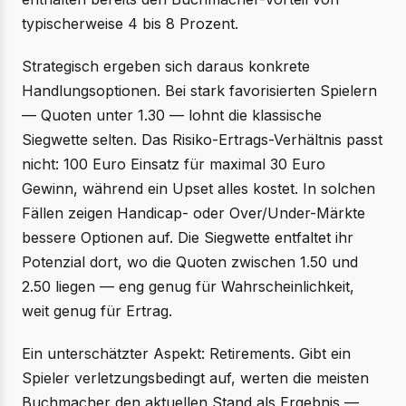
typischerweise 4 bis 8 Prozent.
Strategisch ergeben sich daraus konkrete
Handlungsoptionen. Bei stark favorisierten Spielern
— Quoten unter 1.30 — lohnt die klassische
Siegwette selten. Das Risiko-Ertrags-Verhältnis passt
nicht: 100 Euro Einsatz für maximal 30 Euro
Gewinn, während ein Upset alles kostet. In solchen
Fällen zeigen Handicap- oder Over/Under-Märkte
bessere Optionen auf. Die Siegwette entfaltet ihr
Potenzial dort, wo die Quoten zwischen 1.50 und
2.50 liegen — eng genug für Wahrscheinlichkeit,
weit genug für Ertrag.
Ein unterschätzter Aspekt: Retirements. Gibt ein
Spieler verletzungsbedingt auf, werten die meisten
Buchmacher den aktuellen Stand als Ergebnis —