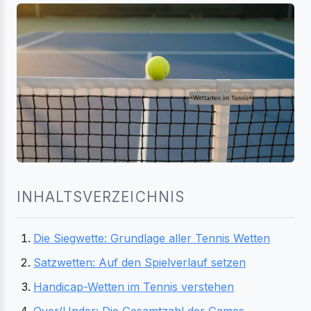
INHALTSVERZEICHNIS
Die Siegwette: Grundlage aller Tennis Wetten
Satzwetten: Auf den Spielverlauf setzen
Handicap-Wetten im Tennis verstehen
Over/Under: Die Gesamtzahl der Games