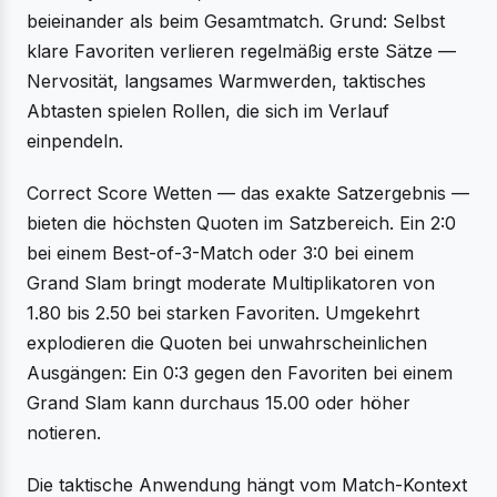
beieinander als beim Gesamtmatch. Grund: Selbst
klare Favoriten verlieren regelmäßig erste Sätze —
Nervosität, langsames Warmwerden, taktisches
Abtasten spielen Rollen, die sich im Verlauf
einpendeln.
Correct Score Wetten — das exakte Satzergebnis —
bieten die höchsten Quoten im Satzbereich. Ein 2:0
bei einem Best-of-3-Match oder 3:0 bei einem
Grand Slam bringt moderate Multiplikatoren von
1.80 bis 2.50 bei starken Favoriten. Umgekehrt
explodieren die Quoten bei unwahrscheinlichen
Ausgängen: Ein 0:3 gegen den Favoriten bei einem
Grand Slam kann durchaus 15.00 oder höher
notieren.
Die taktische Anwendung hängt vom Match-Kontext