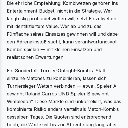
Die ehrliche Empfehlung: Kombiwetten gehören ins
Entertainment-Budget, nicht in die Strategie. Wer
langfristig profitabel wetten will, setzt Einzelwetten
mit identifiziertem Value. Wer ab und zu das
Fünffache seines Einsatzes gewinnen will und dabei
den Adrenalinstoß sucht, kann verantwortungsvoll
Kombis spielen — mit kleinen Einsätzen und
realistischen Erwartungen.
Ein Sonderfall: Turnier-Outright-Kombis. Statt
einzelne Matches zu kombinieren, lassen sich
Turniersieger-Wetten verbinden — etwa „Spieler A
gewinnt Roland Garros UND Spieler B gewinnt
Wimbledon“. Diese Märkte sind unkorreliert, was das
kombinierte Risiko anders verteilt als Match-Kombis
desselben Tages. Die Quoten sind entsprechend
hoch, die Wartezeit bis zur Abrechnung lang, aber