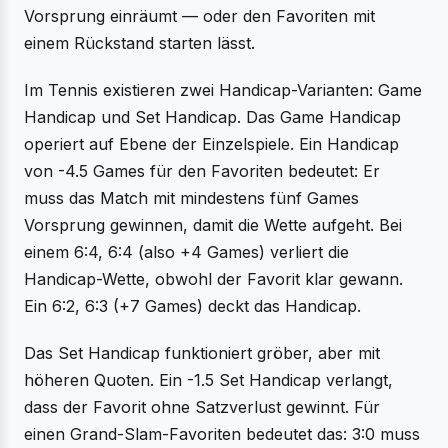
Vorsprung einräumt — oder den Favoriten mit
einem Rückstand starten lässt.
Im Tennis existieren zwei Handicap-Varianten: Game
Handicap und Set Handicap. Das Game Handicap
operiert auf Ebene der Einzelspiele. Ein Handicap
von -4.5 Games für den Favoriten bedeutet: Er
muss das Match mit mindestens fünf Games
Vorsprung gewinnen, damit die Wette aufgeht. Bei
einem 6:4, 6:4 (also +4 Games) verliert die
Handicap-Wette, obwohl der Favorit klar gewann.
Ein 6:2, 6:3 (+7 Games) deckt das Handicap.
Das Set Handicap funktioniert gröber, aber mit
höheren Quoten. Ein -1.5 Set Handicap verlangt,
dass der Favorit ohne Satzverlust gewinnt. Für
einen Grand-Slam-Favoriten bedeutet das: 3:0 muss