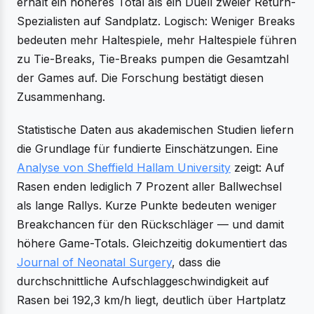
erhält ein höheres Total als ein Duell zweier Return-
Spezialisten auf Sandplatz. Logisch: Weniger Breaks
bedeuten mehr Haltespiele, mehr Haltespiele führen
zu Tie-Breaks, Tie-Breaks pumpen die Gesamtzahl
der Games auf. Die Forschung bestätigt diesen
Zusammenhang.
Statistische Daten aus akademischen Studien liefern
die Grundlage für fundierte Einschätzungen. Eine
Analyse von Sheffield Hallam University
zeigt: Auf
Rasen enden lediglich 7 Prozent aller Ballwechsel
als lange Rallys. Kurze Punkte bedeuten weniger
Breakchancen für den Rückschläger — und damit
höhere Game-Totals. Gleichzeitig dokumentiert das
Journal of Neonatal Surgery
, dass die
durchschnittliche Aufschlaggeschwindigkeit auf
Rasen bei 192,3 km/h liegt, deutlich über Hartplatz