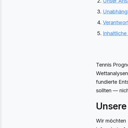
Unser Ans
Unabhängi
Verantwor
Inhaltlich
Tennis Progno
Wettanalysen
fundierte En
sollten — ni
Unsere
Wir möchten L