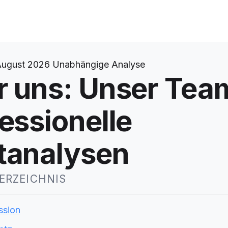
ugust 2026
Unabhängige Analyse
 uns: Unser Team
essionelle
tanalysen
ERZEICHNIS
ssion