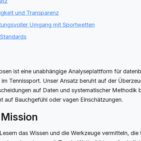
atz
gkeit und Transparenz
tungsvoller Umgang mit Sportwetten
e Standards
sen ist eine unabhängige Analyseplattform für datenb
 im Tennissport. Unser Ansatz beruht auf der Überze
tscheidungen auf Daten und systematischer Methodik 
cht auf Bauchgefühl oder vagen Einschätzungen.
 Mission
esern das Wissen und die Werkzeuge vermitteln, die f