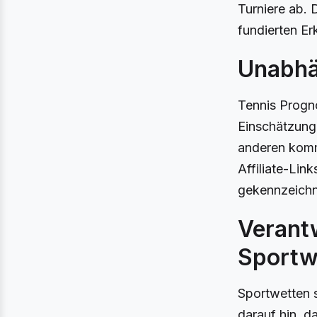
Turniere ab.
fundierten E
Unabhä
Tennis Progn
Einschätzunge
anderen komme
Affiliate-Lin
gekennzeichn
Verant
Sportw
Sportwetten s
darauf hin, d