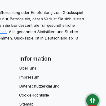
 Aufforderung oder Empfehlung zum Glücksspiel
nur Beträge ein, deren Verlust Sie sich leisten
n die Bundeszentrale für gesundheitliche
l.de
. Alle genannten Statistiken und Studien
mmen. Glücksspiel ist in Deutschland ab 18
Information
Über uns
Impressum
Datenschutzerklärung
Cookie-Richtlinie
Sitemap