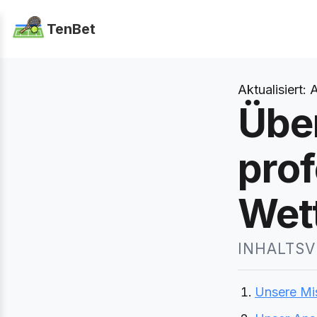
TenBet
Aktualisiert:
A
Über
prof
Wet
INHALTSV
Unsere Mi