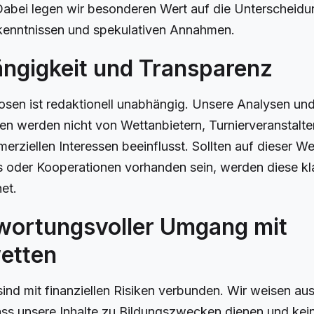
 Dabei legen wir besonderen Wert auf die Unterscheid
rkenntnissen und spekulativen Annahmen.
ngigkeit und Transparenz
osen ist redaktionell unabhängig. Unsere Analysen un
n werden nicht von Wettanbietern, Turnierveranstalte
rziellen Interessen beeinflusst. Sollten auf dieser We
ks oder Kooperationen vorhanden sein, werden diese kla
et.
wortungsvoller Umgang mit
etten
ind mit finanziellen Risiken verbunden. Wir weisen au
ass unsere Inhalte zu Bildungszwecken dienen und kei