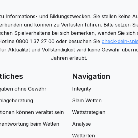
ch zu Informations- und Bildungszwecken. Sie stellen keine
 verbunden und können zu Verlusten führen. Bitte setzen Sie 
hen Spielverhaltens bei sich bemerken, wenden Sie sich a
Hotline 0800 1 37 27 00 oder besuchen Sie
check-dein-spie
ür Aktualität und Vollständigkeit wird keine Gewähr überno
Jahren erlaubt.
tliches
Navigation
ngaben ohne Gewähr
Integrity
nlageberatung
Slam Wetten
tionen können veraltet sein
Wettstrategien
rantwortung beim Wetten
Analyse
Wettarten