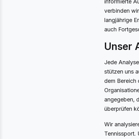
informierte A
verbinden wir
langjährige E
auch Fortgesc
Unser 
Jede Analyse 
stützen uns a
dem Bereich 
Organisatione
angegeben, d
überprüfen k
Wir analysier
Tennissport.