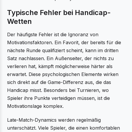
Typische Fehler bei Handicap-
Wetten
Der häufigste Fehler ist die Ignoranz von
Motivationsfaktoren. Ein Favorit, der bereits für die
nächste Runde qualifiziert scheint, kann im dritten
Satz nachlassen. Ein Außenseiter, der nichts zu
verlieren hat, kämpft möglicherweise härter als
erwartet. Diese psychologischen Elemente wirken
sich direkt auf die Game-Differenz aus, die das
Handicap misst. Besonders bei Turnieren, wo
Spieler ihre Punkte verteidigen müssen, ist die
Motivationslage komplex.
Late-Match-Dynamics werden regelmäßig
unterschätzt. Viele Spieler, die einen komfortablen