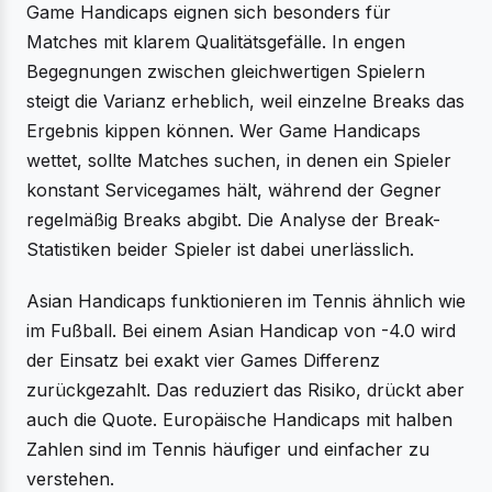
Game Handicaps eignen sich besonders für
Matches mit klarem Qualitätsgefälle. In engen
Begegnungen zwischen gleichwertigen Spielern
steigt die Varianz erheblich, weil einzelne Breaks das
Ergebnis kippen können. Wer Game Handicaps
wettet, sollte Matches suchen, in denen ein Spieler
konstant Servicegames hält, während der Gegner
regelmäßig Breaks abgibt. Die Analyse der Break-
Statistiken beider Spieler ist dabei unerlässlich.
Asian Handicaps funktionieren im Tennis ähnlich wie
im Fußball. Bei einem Asian Handicap von -4.0 wird
der Einsatz bei exakt vier Games Differenz
zurückgezahlt. Das reduziert das Risiko, drückt aber
auch die Quote. Europäische Handicaps mit halben
Zahlen sind im Tennis häufiger und einfacher zu
verstehen.