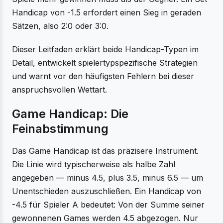
Handicap von -1.5 erfordert einen Sieg in geraden
Sätzen, also 2:0 oder 3:0.
Dieser Leitfaden erklärt beide Handicap-Typen im
Detail, entwickelt spielertypspezifische Strategien
und warnt vor den häufigsten Fehlern bei dieser
anspruchsvollen Wettart.
Game Handicap: Die
Feinabstimmung
Das Game Handicap ist das präzisere Instrument.
Die Linie wird typischerweise als halbe Zahl
angegeben — minus 4.5, plus 3.5, minus 6.5 — um
Unentschieden auszuschließen. Ein Handicap von
-4.5 für Spieler A bedeutet: Von der Summe seiner
gewonnenen Games werden 4.5 abgezogen. Nur