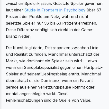
zwischen Spielerklassen: Gesetzte Spieler gewinnen
laut einer
Studie in Frontiers in Psychology
über 67
Prozent der Punkte am Netz, während nicht
gesetzte Spieler nur 58 bis 63 Prozent erreichen.
Diese Differenz schlägt sich direkt in der Game-
Bilanz nieder.
Die Kunst liegt darin, Diskrepanzen zwischen Linie
und Realität zu finden. Manchmal unterschätzt der
Markt, wie dominant ein Spieler sein wird — etwa
wenn ein Sandplatzspezialist gegen einen Hartplatz-
Spieler auf seinem Lieblingsbelag antritt. Manchmal
überschätzt er die Dominanz, wenn ein Favorit
gerade aus einer Verletzungspause kommt oder
mental angeschlagen wirkt. Diese
Fehleinschätzungen sind die Quelle von Value.