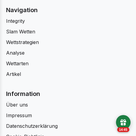
Navigation
Integrity
Slam Wetten
Wettstrategien
Analyse
Wettarten
Artikel
Information
Über uns
Impressum
Datenschutzerklärung
14:44