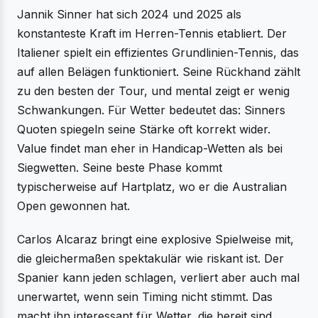
Jannik Sinner hat sich 2024 und 2025 als
konstanteste Kraft im Herren-Tennis etabliert. Der
Italiener spielt ein effizientes Grundlinien-Tennis, das
auf allen Belägen funktioniert. Seine Rückhand zählt
zu den besten der Tour, und mental zeigt er wenig
Schwankungen. Für Wetter bedeutet das: Sinners
Quoten spiegeln seine Stärke oft korrekt wider.
Value findet man eher in Handicap-Wetten als bei
Siegwetten. Seine beste Phase kommt
typischerweise auf Hartplatz, wo er die Australian
Open gewonnen hat.
Carlos Alcaraz bringt eine explosive Spielweise mit,
die gleichermaßen spektakulär wie riskant ist. Der
Spanier kann jeden schlagen, verliert aber auch mal
unerwartet, wenn sein Timing nicht stimmt. Das
macht ihn interessant für Wetter, die bereit sind,