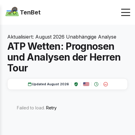
TenBet
Aktualisiert:
August 2026
Unabhängige Analyse
ATP Wetten: Prognosen
und Analysen der Herren
Tour
Updated August 2026
18+
Failed to load.
Retry