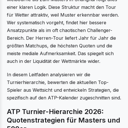
einer klaren Logik. Diese Struktur macht den Tour
für Wetter attraktiv, weil Muster erkennbar werden.
Wer systematisch vorgeht, findet hier bessere
Ansatzpunkte als im oft chaotischen Challenger-
Bereich. Der Herren-Tour liefert Jahr für Jahr die
größten Matchups, die höchsten Quoten und die
meiste mediale Aufmerksamkeit. Das spiegelt sich
auch in der Liquidität der Wettmärkte wider.
In diesem Leitfaden analysieren wir die
Turnierhierarchie, bewerten die aktuellen Top-
Spieler aus Wettsicht und entwickeln Strategien, die
spezifisch auf den ATP-Kalender zugeschnitten sind.
ATP Turnier-Hierarchie 2026:
Quotenstrategien für Masters und