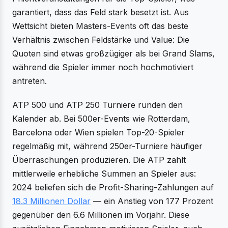
garantiert, dass das Feld stark besetzt ist. Aus
Wettsicht bieten Masters-Events oft das beste
Verhältnis zwischen Feldstärke und Value: Die
Quoten sind etwas großzügiger als bei Grand Slams,
während die Spieler immer noch hochmotiviert
antreten.
ATP 500 und ATP 250 Turniere runden den
Kalender ab. Bei 500er-Events wie Rotterdam,
Barcelona oder Wien spielen Top-20-Spieler
regelmäßig mit, während 250er-Turniere häufiger
Überraschungen produzieren. Die ATP zahlt
mittlerweile erhebliche Summen an Spieler aus:
2024 beliefen sich die Profit-Sharing-Zahlungen auf
18.3 Millionen Dollar
— ein Anstieg von 177 Prozent
gegenüber den 6.6 Millionen im Vorjahr. Diese