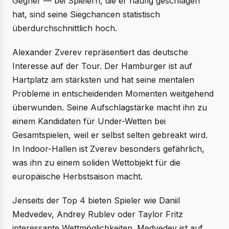
Gegner — bei Spielern, die er häufig geschlagen
hat, sind seine Siegchancen statistisch
überdurchschnittlich hoch.
Alexander Zverev repräsentiert das deutsche
Interesse auf der Tour. Der Hamburger ist auf
Hartplatz am stärksten und hat seine mentalen
Probleme in entscheidenden Momenten weitgehend
überwunden. Seine Aufschlagstärke macht ihn zu
einem Kandidaten für Under-Wetten bei
Gesamtspielen, weil er selbst selten gebreakt wird.
In Indoor-Hallen ist Zverev besonders gefährlich,
was ihn zu einem soliden Wettobjekt für die
europäische Herbstsaison macht.
Jenseits der Top 4 bieten Spieler wie Daniil
Medvedev, Andrey Rublev oder Taylor Fritz
interessante Wettmöglichkeiten. Medvedev ist auf