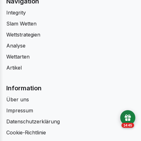
Navigation
Integrity
Slam Wetten
Wettstrategien
Analyse
Wettarten
Artikel
Information
Über uns
Impressum
Datenschutzerklärung
14:44
Cookie-Richtlinie