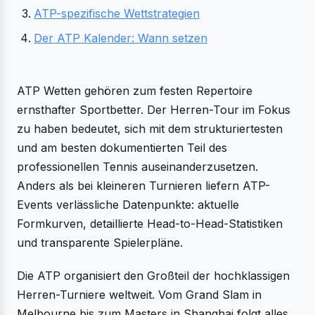
ATP-spezifische Wettstrategien
Der ATP Kalender: Wann setzen
ATP Wetten gehören zum festen Repertoire
ernsthafter Sportbetter. Der Herren-Tour im Fokus
zu haben bedeutet, sich mit dem strukturiertesten
und am besten dokumentierten Teil des
professionellen Tennis auseinanderzusetzen.
Anders als bei kleineren Turnieren liefern ATP-
Events verlässliche Datenpunkte: aktuelle
Formkurven, detaillierte Head-to-Head-Statistiken
und transparente Spielerpläne.
Die ATP organisiert den Großteil der hochklassigen
Herren-Turniere weltweit. Vom Grand Slam in
Melbourne bis zum Masters in Shanghai folgt alles