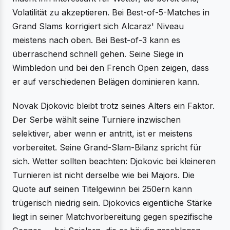
Volatilität zu akzeptieren. Bei Best-of-5-Matches in
Grand Slams korrigiert sich Alcaraz' Niveau
meistens nach oben. Bei Best-of-3 kann es
überraschend schnell gehen. Seine Siege in
Wimbledon und bei den French Open zeigen, dass
er auf verschiedenen Belägen dominieren kann.
Novak Djokovic bleibt trotz seines Alters ein Faktor.
Der Serbe wählt seine Turniere inzwischen
selektiver, aber wenn er antritt, ist er meistens
vorbereitet. Seine Grand-Slam-Bilanz spricht für
sich. Wetter sollten beachten: Djokovic bei kleineren
Turnieren ist nicht derselbe wie bei Majors. Die
Quote auf seinen Titelgewinn bei 250ern kann
trügerisch niedrig sein. Djokovics eigentliche Stärke
liegt in seiner Matchvorbereitung gegen spezifische