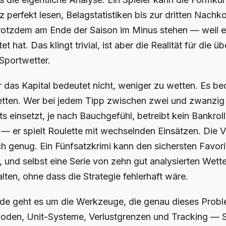
z perfekt lesen, Belagstatistiken bis zur dritten Nach
rotzdem am Ende der Saison im Minus stehen — weil er
et hat. Das klingt trivial, ist aber die Realität für die 
Sportwetter.
r das Kapital bedeutet nicht, weniger zu wetten. Es be
tten. Wer bei jedem Tipp zwischen zwei und zwanzig
s einsetzt, je nach Bauchgefühl, betreibt kein Bankroll
 er spielt Roulette mit wechselnden Einsätzen. Die V
ch genug. Ein Fünfsatzkrimi kann den sichersten Favorit
 und selbst eine Serie von zehn gut analysierten Wett
alten, ohne dass die Strategie fehlerhaft wäre.
ide geht es um die Werkzeuge, die genau dieses Probl
oden, Unit-Systeme, Verlustgrenzen und Tracking — S