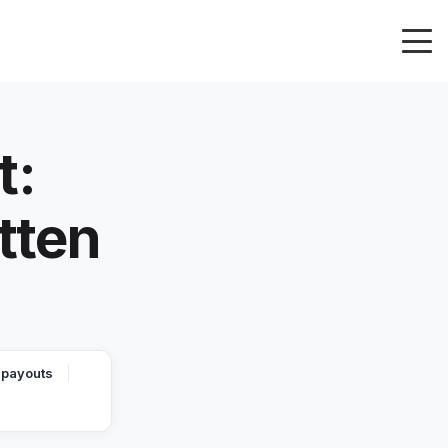
t:
tten
 payouts