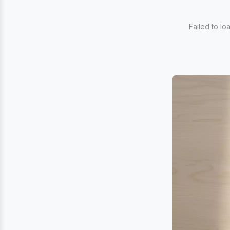
Failed to lo