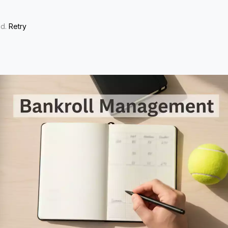
ad.
Retry