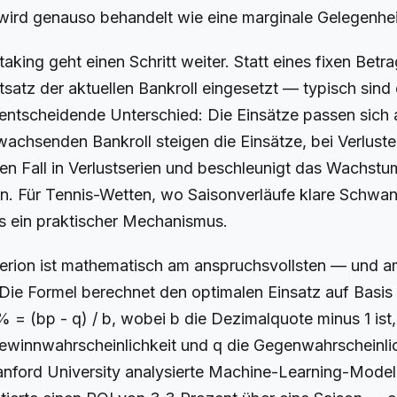
wird genauso behandelt wie eine marginale Gelegenhei
aking geht einen Schritt weiter. Statt eines fixen Betra
tsatz der aktuellen Bankroll eingesetzt — typisch sind e
 entscheidende Unterschied: Die Einsätze passen sich
 wachsenden Bankroll steigen die Einsätze, bei Verluste
n Fall in Verlustserien und beschleunigt das Wachstu
. Für Tennis-Wetten, wo Saisonverläufe klare Schwa
as ein praktischer Mechanismus.
iterion ist mathematisch am anspruchsvollsten — und 
Die Formel berechnet den optimalen Einsatz auf Basis
% = (bp - q) / b, wobei b die Dezimalquote minus 1 ist,
ewinnwahrscheinlichkeit und q die Gegenwahrscheinlic
anford University analysierte Machine-Learning-Model