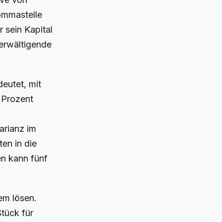
kommastelle
 sein Kapital
überwältigende
deutet, mit
 Prozent
arianz im
en in die
en kann fünf
em lösen.
tück für