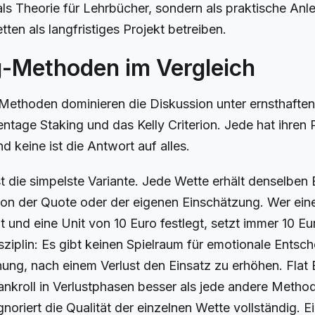
als Theorie für Lehrbücher, sondern als praktische Anlei
tten als langfristiges Projekt betreiben.
g-Methoden im Vergleich
Methoden dominieren die Diskussion unter ernsthaften
entage Staking und das Kelly Criterion. Jede hat ihren P
 keine ist die Antwort auf alles.
ist die simpelste Variante. Jede Wette erhält denselben 
on der Quote oder der eigenen Einschätzung. Wer eine
t und eine Unit von 10 Euro festlegt, setzt immer 10 Eur
Disziplin: Es gibt keinen Spielraum für emotionale Entsc
ung, nach einem Verlust den Einsatz zu erhöhen. Flat 
ankroll in Verlustphasen besser als jede andere Metho
gnoriert die Qualität der einzelnen Wette vollständig. E