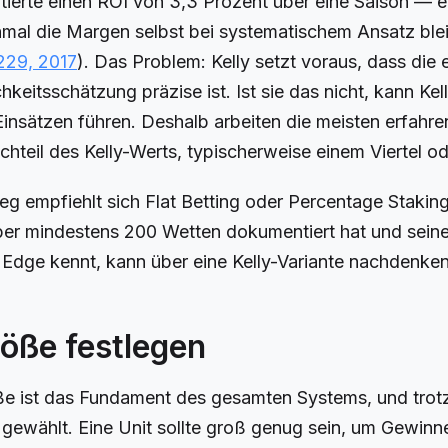
erte einen ROI von 3,3 Prozent über eine Saison — ei
hmal die Margen selbst bei systematischem Ansatz ble
229, 2017
). Das Problem: Kelly setzt voraus, dass die 
hkeitsschätzung präzise ist. Ist sie das nicht, kann Kel
insätzen führen. Deshalb arbeiten die meisten erfahr
chteil des Kelly-Werts, typischerweise einem Viertel od
ieg empfiehlt sich Flat Betting oder Percentage Stakin
er mindestens 200 Wetten dokumentiert hat und sein
 Edge kennt, kann über eine Kelly-Variante nachdenken
öße festlegen
ße ist das Fundament des gesamten Systems, und trot
ch gewählt. Eine Unit sollte groß genug sein, um Gewinn