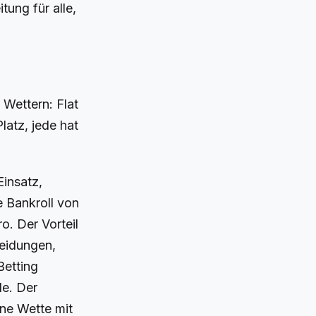
tung für alle,
 Wettern: Flat
latz, jede hat
Einsatz,
 Bankroll von
o. Der Vorteil
heidungen,
Betting
de. Der
ine Wette mit