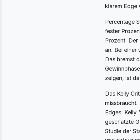
klarem Edge 
Percentage St
fester Prozen
Prozent. Der
an. Bei einer
Das bremst de
Gewinnphasen
zeigen, ist d
Das Kelly Cr
missbraucht. 
Edges: Kelly 
geschätzte G
Studie der St