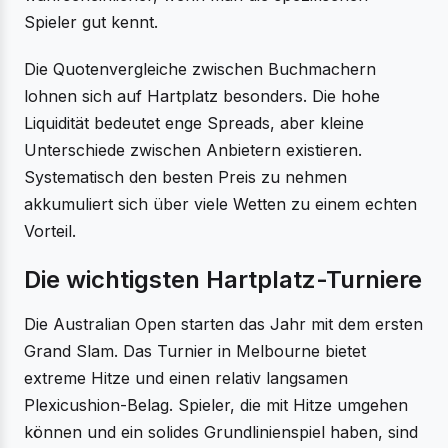
Spieler gut kennt.
Die Quotenvergleiche zwischen Buchmachern
lohnen sich auf Hartplatz besonders. Die hohe
Liquidität bedeutet enge Spreads, aber kleine
Unterschiede zwischen Anbietern existieren.
Systematisch den besten Preis zu nehmen
akkumuliert sich über viele Wetten zu einem echten
Vorteil.
Die wichtigsten Hartplatz-Turniere
Die Australian Open starten das Jahr mit dem ersten
Grand Slam. Das Turnier in Melbourne bietet
extreme Hitze und einen relativ langsamen
Plexicushion-Belag. Spieler, die mit Hitze umgehen
können und ein solides Grundlinienspiel haben, sind