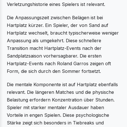
Verletzungshistorie eines Spielers ist relevant.
Die Anpassungszeit zwischen Belägen ist bei
Hartplatz kürzer. Ein Spieler, der von Sand auf
Hartplatz wechselt, braucht typischerweise weniger
Anpassung als umgekehrt. Diese schnellere
Transition macht Hartplatz-Events nach der
Sandplatzsaison vorhersagbarer. Die ersten
Hartplatz-Events nach Roland Garros zeigen oft
Form, die sich durch den Sommer fortsetzt.
Die mentale Komponente ist auf Hartplatz ebenfalls
relevant. Die längeren Matches und die physische
Belastung erfordern Konzentration über Stunden.
Spieler mit starker mentaler Ausdauer haben
Vorteile in engen Spielen. Diese psychologische
Stärke zeigt sich besonders in Tiebreaks und