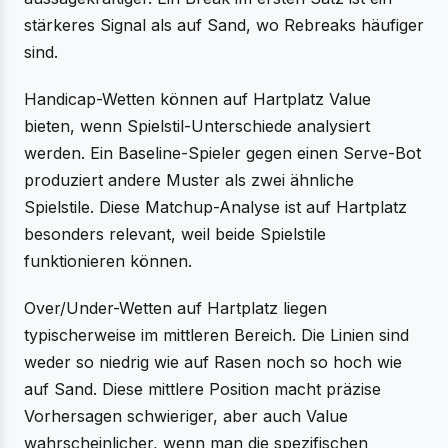
stärkeres Signal als auf Sand, wo Rebreaks häufiger
sind.
Handicap-Wetten können auf Hartplatz Value
bieten, wenn Spielstil-Unterschiede analysiert
werden. Ein Baseline-Spieler gegen einen Serve-Bot
produziert andere Muster als zwei ähnliche
Spielstile. Diese Matchup-Analyse ist auf Hartplatz
besonders relevant, weil beide Spielstile
funktionieren können.
Over/Under-Wetten auf Hartplatz liegen
typischerweise im mittleren Bereich. Die Linien sind
weder so niedrig wie auf Rasen noch so hoch wie
auf Sand. Diese mittlere Position macht präzise
Vorhersagen schwieriger, aber auch Value
wahrscheinlicher, wenn man die spezifischen