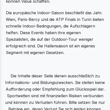
können Value schaffen.
Die europäische Indoor-Saison beschließt das Jahr.
Wien, Paris-Bercy und die ATP Finals in Turin bieten
schnelle Indoor-Bedingungen, die Aufschlagern
helfen. Diese Events haben ihre eigenen
Spezialisten, die auf der Outdoor-Tour weniger
erfolgreich sind. Die Hallensaison ist ein eigenes
Segment mit eigenen Gesetzen.
Die Inhalte dieser Seite dienen ausschließlich zu
Informations- und Bildungszwecken. Sie stellen keine
Aufforderung oder Empfehlung zum Glücksspiel dar.
Sportwetten sind mit finanziellen Risiken verbunden
und können zu Verlusten führen. Bitte setzen Sie nur
Beträge ein, deren Verlust Sie sich leisten können.