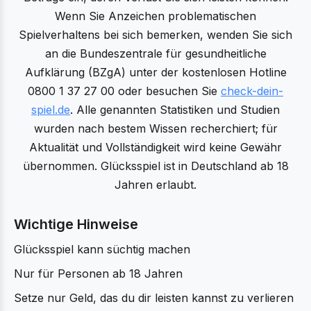
Wenn Sie Anzeichen problematischen
Spielverhaltens bei sich bemerken, wenden Sie sich
an die Bundeszentrale für gesundheitliche
Aufklärung (BZgA) unter der kostenlosen Hotline
0800 1 37 27 00 oder besuchen Sie
check-dein-
spiel.de
. Alle genannten Statistiken und Studien
wurden nach bestem Wissen recherchiert; für
Aktualität und Vollständigkeit wird keine Gewähr
übernommen. Glücksspiel ist in Deutschland ab 18
Jahren erlaubt.
Wichtige Hinweise
Glücksspiel kann süchtig machen
Nur für Personen ab 18 Jahren
Setze nur Geld, das du dir leisten kannst zu verlieren