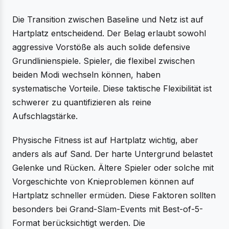
Die Transition zwischen Baseline und Netz ist auf
Hartplatz entscheidend. Der Belag erlaubt sowohl
aggressive Vorstöße als auch solide defensive
Grundlinienspiele. Spieler, die flexibel zwischen
beiden Modi wechseln können, haben
systematische Vorteile. Diese taktische Flexibilität ist
schwerer zu quantifizieren als reine
Aufschlagstärke.
Physische Fitness ist auf Hartplatz wichtig, aber
anders als auf Sand. Der harte Untergrund belastet
Gelenke und Rücken. Ältere Spieler oder solche mit
Vorgeschichte von Knieproblemen können auf
Hartplatz schneller ermüden. Diese Faktoren sollten
besonders bei Grand-Slam-Events mit Best-of-5-
Format berücksichtigt werden. Die