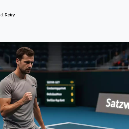
ad.
Retry