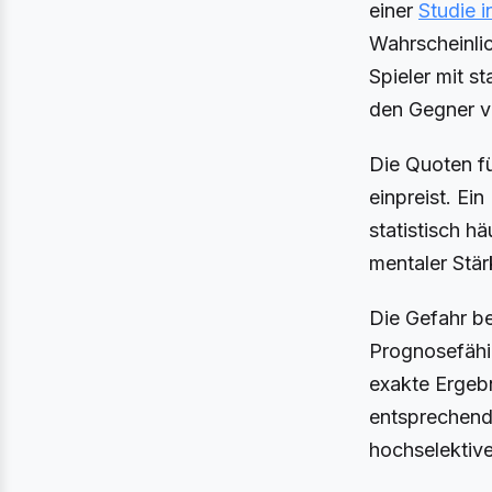
einer
Studie 
Wahrscheinlic
Spieler mit s
den Gegner v
Die Quoten für
einpreist. Ei
statistisch h
mentaler Stä
Die Gefahr be
Prognosefähig
exakte Ergebn
entsprechend 
hochselektive