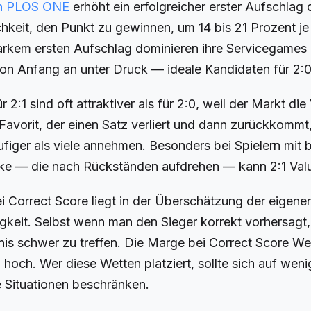
in PLOS ONE
erhöht ein erfolgreicher erster Aufschlag 
hkeit, den Punkt zu gewinnen, um 14 bis 21 Prozent je
tarkem ersten Aufschlag dominieren ihre Servicegames
on Anfang an unter Druck — ideale Kandidaten für 2:
 2:1 sind oft attraktiver als für 2:0, weil der Markt die
n Favorit, der einen Satz verliert und dann zurückkommt,
äufiger als viele annehmen. Besonders bei Spielern mit 
rke — die nach Rückständen aufdrehen — kann 2:1 Valu
i Correct Score liegt in der Überschätzung der eigene
keit. Selbst wenn man den Sieger korrekt vorhersagt, 
is schwer zu treffen. Die Marge bei Correct Score Wet
hoch. Wer diese Wetten platziert, sollte sich auf weni
 Situationen beschränken.