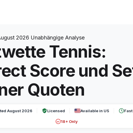
ugust 2026
Unabhängige Analyse
wette Tennis:
ect Score und Se
ner Quoten
ted August 2026
Licensed
Available in US
Fast
18+ Only
18+