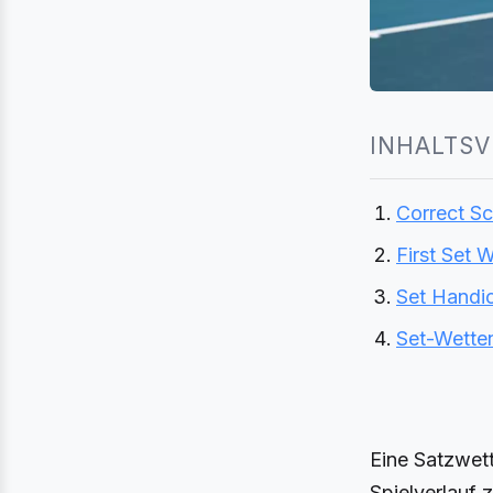
INHALTSV
Correct Sc
First Set W
Set Handic
Set-Wette
Eine Satzwett
Spielverlauf 