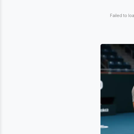
Failed to lo