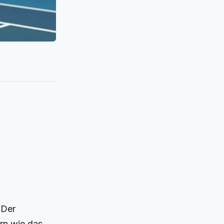
 Der
ern wie das