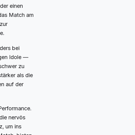
der einen
 das Match am
 zur
e.
nders bei
gen Idole —
 schwer zu
tärker als die
en auf der
Performance.
 die nervös
z, um ins