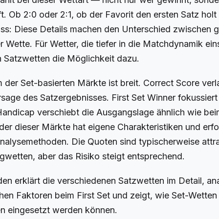
t. Ob 2:0 oder 2:1, ob der Favorit den ersten Satz holt
ss: Diese Details machen den Unterschied zwischen
r Wette. Für Wetter, die tiefer in die Matchdynamik ein
n Satzwetten die Möglichkeit dazu.
der Set-basierten Märkte ist breit. Correct Score verl
sage des Satzergebnisses. First Set Winner fokussiert
 Handicap verschiebt die Ausgangslage ähnlich wie b
er dieser Märkte hat eigene Charakteristiken und erfo
nalysemethoden. Die Quoten sind typischerweise attrak
gwetten, aber das Risiko steigt entsprechend.
den erklärt die verschiedenen Satzwetten im Detail, ana
en Faktoren beim First Set und zeigt, wie Set-Wetten s
n eingesetzt werden können.