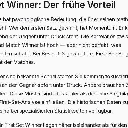
et Winner: Der frühe Vorteil
tz hat psychologische Bedeutung, die über seinen mat
ht. Wer den ersten Satz gewinnt, hat Momentum. Er ka
end der Gegner unter Druck steht. Die Korrelation zwis
nd Match Winner ist hoch — aber nicht perfekt, was
iten schafft. Bei Best-of-3 gewinnt der First-Set-Sie
nt der Matches.
r sind bekannte Schnellstarter. Sie kommen fokussier
zen den Gegner sofort unter Druck. Andere brauchen Z
en. Diese Muster sind oft stabiler als die reine Siegbil
 First-Set-Analyse einfließen. Die historischen Daten zu
ind bei spezialisierten Statistikseiten verfügbar.
r First Set Winner liegen näher beieinander als für de