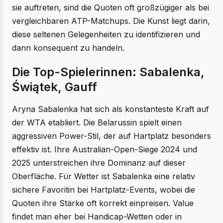
sie auftreten, sind die Quoten oft großzügiger als bei
vergleichbaren ATP-Matchups. Die Kunst liegt darin,
diese seltenen Gelegenheiten zu identifizieren und
dann konsequent zu handeln.
Die Top-Spielerinnen: Sabalenka,
Świątek, Gauff
Aryna Sabalenka hat sich als konstanteste Kraft auf
der WTA etabliert. Die Belarussin spielt einen
aggressiven Power-Stil, der auf Hartplatz besonders
effektiv ist. Ihre Australian-Open-Siege 2024 und
2025 unterstreichen ihre Dominanz auf dieser
Oberfläche. Für Wetter ist Sabalenka eine relativ
sichere Favoritin bei Hartplatz-Events, wobei die
Quoten ihre Stärke oft korrekt einpreisen. Value
findet man eher bei Handicap-Wetten oder in