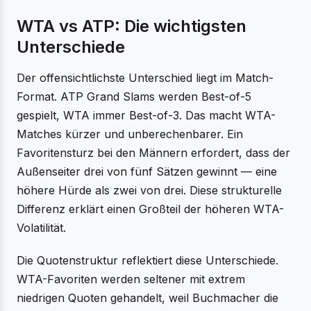
WTA vs ATP: Die wichtigsten
Unterschiede
Der offensichtlichste Unterschied liegt im Match-
Format. ATP Grand Slams werden Best-of-5
gespielt, WTA immer Best-of-3. Das macht WTA-
Matches kürzer und unberechenbarer. Ein
Favoritensturz bei den Männern erfordert, dass der
Außenseiter drei von fünf Sätzen gewinnt — eine
höhere Hürde als zwei von drei. Diese strukturelle
Differenz erklärt einen Großteil der höheren WTA-
Volatilität.
Die Quotenstruktur reflektiert diese Unterschiede.
WTA-Favoriten werden seltener mit extrem
niedrigen Quoten gehandelt, weil Buchmacher die