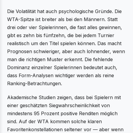
Die Volatilität hat auch psychologische Gründe. Die
WTA-Spitze ist breiter als bei den Männern. Statt
drei oder vier Spielerinnen, die fast alles gewinnen,
gibt es zehn bis fünfzehn, die bei jedem Turnier
realistisch um den Titel spielen können. Das macht
Prognosen schwieriger, aber auch lohnender, wenn
man die richtigen Muster erkennt. Die fehlende
Dominanz einzelner Spielerinnen bedeutet auch,
dass Form-Analysen wichtiger werden als reine
Ranking-Betrachtungen.
Akademische Studien zeigen, dass bei Spielern mit
einer geschätzten Siegwahrscheinlichkeit von
mindestens 95 Prozent positive Renditen möglich
sind. Auf der WTA kommen solche klaren
Favoritenkonstellationen seltener vor — aber wenn