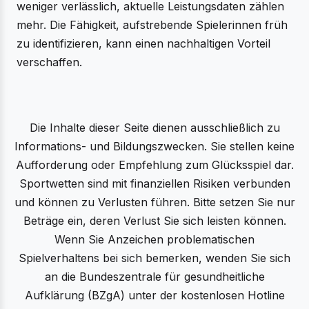
weniger verlässlich, aktuelle Leistungsdaten zählen
mehr. Die Fähigkeit, aufstrebende Spielerinnen früh
zu identifizieren, kann einen nachhaltigen Vorteil
verschaffen.
Die Inhalte dieser Seite dienen ausschließlich zu
Informations- und Bildungszwecken. Sie stellen keine
Aufforderung oder Empfehlung zum Glücksspiel dar.
Sportwetten sind mit finanziellen Risiken verbunden
und können zu Verlusten führen. Bitte setzen Sie nur
Beträge ein, deren Verlust Sie sich leisten können.
Wenn Sie Anzeichen problematischen
Spielverhaltens bei sich bemerken, wenden Sie sich
an die Bundeszentrale für gesundheitliche
Aufklärung (BZgA) unter der kostenlosen Hotline