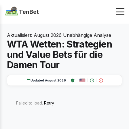
TenBet
Aktualisiert:
August 2026
Unabhängige Analyse
WTA Wetten: Strategien
und Value Bets für die
Damen Tour
Updated August 2026
18+
Failed to load.
Retry